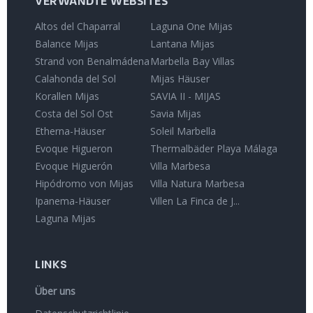
VERWANDTE WEBSITES
Altos del Chaparral
Laguna One Mijas
Balance Mijas
Lantana Mijas
Strand von Benalmádena
Marbella Bay Villas
Calahonda del Sol
Mijas Häuser
Korallen Mijas
SAVIA II - MIJAS
Costa del Sol Ost
Savia Mijas
Etherna-Häuser
Soleil Marbella
Evoque Higueron
Thermalbäder Playa Málaga
Evoque Higuerón
Villa Marbesa
Hipódromo von Mijas
Villa Natura Marbesa
Ipanema-Häuser
Villen La Finca de J...
Laguna Mijas
LINKS
Über uns