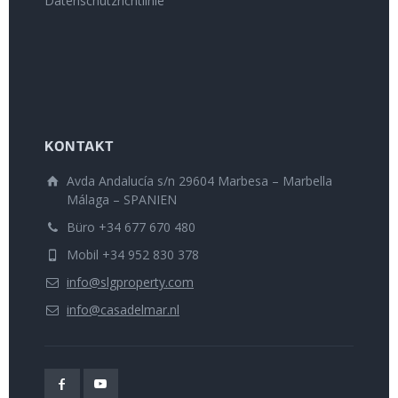
Datenschutzrichtlinie
KONTAKT
Avda Andalucía s/n 29604 Marbesa – Marbella
Málaga – SPANIEN
Büro +34 677 670 480
Mobil +34 952 830 378
info@slgproperty.com
info@casadelmar.nl