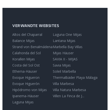
VERWANDTE WEBSITES
Altos del Chaparral
Laguna One Mijas
Balance Mijas
Lantana Mijas
Strand von Benalmádena
Marbella Bay Villas
Calahonda del Sol
Mijas Häuser
Korallen Mijas
SAVIA II - MIJAS
Costa del Sol Ost
Savia Mijas
Etherna-Häuser
Soleil Marbella
Evoque Higueron
Thermalbäder Playa Málaga
Evoque Higuerón
Villa Marbesa
Hipódromo von Mijas
Villa Natura Marbesa
Ipanema-Häuser
Villen La Finca de J...
Laguna Mijas