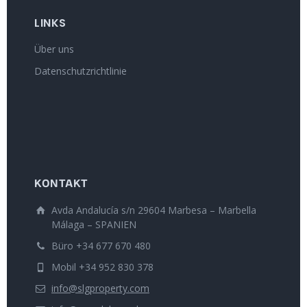
LINKS
Über uns
Datenschutzrichtlinie
KONTAKT
Avda Andalucía s/n 29604 Marbesa – Marbella
Málaga – SPANIEN
Büro +34 677 670 480
Mobil +34 952 830 378
info@slgproperty.com