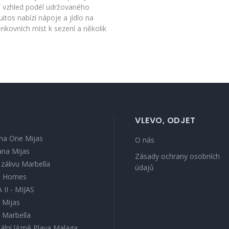
jí vzhled podél udržovaného
uitos nabízí nápoje a jídlo na
nkovních míst k sezení a několik
VLEVO, ODJET
na One Mijas
O nás
ana Mijas
Zásady ochrany osobních
v zálivu Marbella
údajů
s Homes
 II - MIJAS
 Mijas
l Marbella
ální lázně Playa Malaga