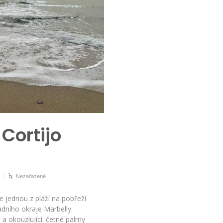
Cortijo
Nezařazené
e jednou z pláží na pobřeží
adního okraje Marbelly.
 a okouzlující: četné palmy