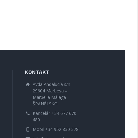
KONTAKT
Avda Andalucía s/n
29604 Marbesa –
Marbella Málaga –
ŠPANĚLSKO
Kancelář +34 677 670
480
Mobil +34 952 830 378