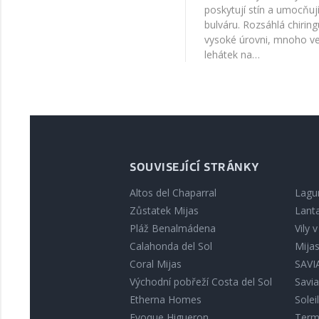
poskytují stín a umocňu
bulváru. Rozsáhlá chiring
vysoké úrovni, mnoho ve
lehátek na…
SOUVISEJÍCÍ STRÁNKY
Altos del Chaparral
Lagu
Zůstatek Mijas
Lant
Pláž Benalmádena
Vily 
Calahonda del Sol
Mija
Coral Mijas
SAVIA
Východní pobřeží Costa del Sol
Savia
Etherna Homes
Solei
Evoque Higueron
Term