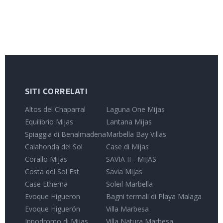
SITI CORRELATI
Altos del Chaparral
Laguna One Mijas
Equilibrio Mijas
Lantana Mijas
Spiaggia di Benalmadena
Marbella Bay Villas
Calahonda del Sol
Case di Mijas
Corallo Mijas
SAVIA II - MIJAS
Costa del Sol Est
Savia Mijas
Case Etherna
Soleil Marbella
Evoque Higueron
Bagni termali di Playa Malaga
Evoque Higuerón
Villa Marbesa
Ippodromo di Mijas
Villa Natura Marbesa