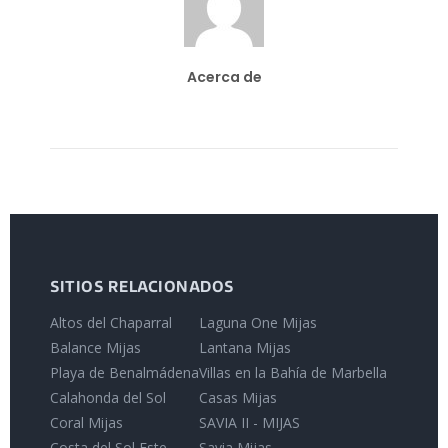
Acerca de
SITIOS RELACIONADOS
Altos del Chaparral
Laguna One Mijas
Balance Mijas
Lantana Mijas
Playa de Benalmádena
Villas en la Bahía de Marbella
Calahonda del Sol
Casas Mijas
Coral Mijas
SAVIA II - MIJAS
Costa del Sol Este
Savia Mijas