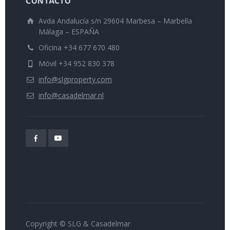
CONTACTO
Avda Andalucía s/n 29604 Marbesa – Marbella
Málaga – ESPAÑA
Oficina +34 677 670 480
Móvil +34 952 830 378
info@slgproperty.com
info@casadelmar.nl
Copyright © SLG & Casadelmar